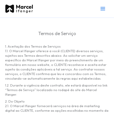
Ir
para
o
conteúdo
Termos de Serviço
1. Aceitação dos Termos de Serviços
1.1. O Marcel Ifanger oferece a você (CLIENTE) diversos serviços,
sujeitos aos Termos descritos abaixo. Ao solicitar um serviço
específico do Marcel Ifanger por meio do preenchimento de um
formulário em nosso website, o CLIENTE reconhece e aceita estar
sujeito às condições aplicáveis a tal serviço. Ao contratar nossos
serviços, o CLIENTE confirma que leu e concordou com os Termos,
vinculando-se automaticamente às regras aqui estabelecidas.
1.2. Durante a vigência deste contrato, ele estará disponível no link
“Termos de Serviço” localizado no rodapé do site do Marcel
Ifanger.
2. Do Objeto
2.1. O Marcel Ifanger fornecerá serviços na área de marketing
digital ao CLIENTE, conforme as opções escolhidas no momento da