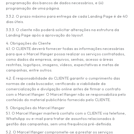
programação dos bancos de dados necessários, e (iii)
programação de uma página.
3.3.2. O prazo máximo para entrega de cada Landing Page é de 40
dias úteis.
3.3.3. O cliente não poderá solicitar alterações na estrutura da
Landing Page após a aprovação do layout.
4. Obrigações do Cliente
4.1. O CLIENTE deverá fornecer todas as informações necessárias
para que o Marcel Ifanger possa realizar os serviços contratados,
como dados da empresa, arquivos, senhas, acesso a áreas
restritas, logotipos, imagens, vídeos, expectativas e metas de
campanhas, entre outros.
4.2. É responsabilidade do CLIENTE garantir o cumprimento das
normas de cada buscador, verificando a viabilidade da
comercialização e divulgação online antes de firmar o contrato
com o Marcel Ifanger. O Marcel Ifanger não se responsabiliza pelo
conteúdo do material publicitário fornecido pelo CLIENTE.
5. Obrigações do Marcel Ifanger
5.1. O Marcel Ifanger manterá contato com o CLIENTE via telefone,
WhatsApp ou e-mail para tratar de assuntos relacionados à
gestão das campanhas, sem uma frequência pré-definida.
5.2. O Marcel Ifanger compromete-se a prestar os serviços