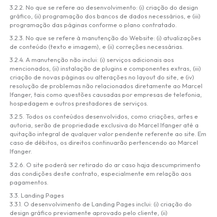
3.2.2. No que se refere ao desenvolvimento: (i) criação do design
gráfico, (ii) programação dos bancos de dados necessários, e (iii)
programação das páginas conforme o plano contratado.
3.2.3. No que se refere à manutenção do Website: (i) atualizações
de conteúdo (texto e imagem), e (ii) correções necessárias.
3.2.4. A manutenção não inclui: (i) serviços adicionais aos
mencionados, (ii) instalação de plugins e componentes extras, (iii)
criação de novas páginas ou alterações no layout do site, e (iv)
resolução de problemas não relacionados diretamente ao Marcel
Ifanger, tais como questões causadas por empresas de telefonia,
hospedagem e outros prestadores de serviços.
3.2.5. Todos os conteúdos desenvolvidos, como criações, artes e
autoria, serão de propriedade exclusiva do Marcel Ifanger até a
quitação integral de qualquer valor pendente referente ao site. Em
caso de débitos, os direitos continuarão pertencendo ao Marcel
Ifanger.
3.2.6. O site poderá ser retirado do ar caso haja descumprimento
das condições deste contrato, especialmente em relação aos
pagamentos.
3.3. Landing Pages
3.3.1. O desenvolvimento de Landing Pages inclui: (i) criação do
design gráfico previamente aprovado pelo cliente, (ii)