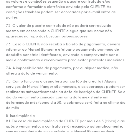
os valores e condições seguirão o pacote contratado e/ou
conforme o formulário eletrônico enviado pelo CLIENTE. As
condições também podem ser acordadas por e-mail entre as
partes.
7.2. O valor do pacote contratado não poderá ser reduzido,
mesmo em casos onde o CLIENTE alegue que seu nome não
apareceu no topo das buscas nos buscadores.
7.3. Caso o CLIENTE não receba o boleto de pagamento, deverá
informar ao Marcel Ifanger e efetuar o pagamento por meio de
depósito bancário identificado, enviando o comprovante por e-
mail e confirmando o recebimento para evitar protestos indevidos.
7.4. A impossibilidade de pagamento, por qualquer motivo, não
altera a data de vencimento.
7.5. Como funciona a assinatura por cartão de crédito? Alguns
serviços do Marcel Ifanger são mensais, e as cobranças podem ser
realizadas automaticamente na data de inscrição do CLIENTE. Se o
dia do vencimento coincidir com uma data inexistente em
determinado mês (como dia 31), a cobrança será feita no último dia
do mês.
8. Inadimplência
8.1. Em caso de inadimplência do CLIENTE por mais de 5 (cinco) dias
após o vencimento, o contrato será rescindido automaticamente,
sem necessidade de aviso prévio, e o Marcel Ifanger poderá