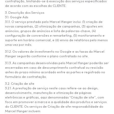
contratação, limitando-se à execução dos serviços especificados
de acordo com as escolhas do CLIENTE.
3. Descrição dos Serviços
3.1. Google Ads
3.1.1. O serviço prestado pelo Marcel Ifanger inclui: (1) criação de
novas campanhas, (2) otimização de campanhas, (3) ajustes em
anúncios, grupos de anúncios e lista de palavras-chave, (4)
configuração de conversões e remarketing, (5) monitoramento e
suporte em horário comercial, e (6) envio de relatórios pelo menos
uma vez por mês.
3.1.2. Os valores de investimento no Google e as taxas do Marcel
Ifanger seguirão conforme o plano contratado no site.
3.1.3. As campanhas desenvolvidas pelo Marcel Ifanger poderão ser
encerradas em caso de descumprimento contratual ou rescisão
antes do prazo mínimo acordado entre as partes e registrado no
formulário de contratação.
3.2. Criação de site
3.2.1. A prestação de serviço neste caso refere-se ao design,
desenvolvimento, manutenção e otimização de páginas
eletrônicas e gráficas, aqui denominadas “Criação de site”, com
foco em promover a marca e a qualidade dos produtos e serviços
do CLIENTE. Os serviços de Criação de site responsabilidade do
Marcel Ifanger incluem: