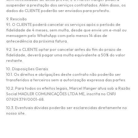
suspender a prestação dos serviços contratados. Além disso, os
dados do CLIENTE poderão ser enviados para protesto.
9. Rescisão
9.1. O CLIENTE poderá cancelar os serviços após o período de
fidelidade de 4 meses, sem multa, desde que envie um e-mail ou
mensagem pelo WhatsApp com pelo menos 14 dias de
antecedência da próxima fatura.
9.2. Se o CLIENTE optar por cancelar antes do fim do prazo de
fidelidade, deverá pagar uma multa equivalente a 50% do valor
restante.
10. Disposições Gerais
10.1. Os direitos e obrigações deste contrato não poderão ser
transferidos a terceiros sem a autorização expressa das partes.
10.2. Para todos os efeitos legais, Marcel Ifanger atua sob a Razão
Social MADLER COMUNICAÇÕES LTDA ME, inscrita no CNPJ
07.929.379/0001-68.
10.3. Eventuais dúvidas poderão ser esclarecidas diretamente no
nosso site.